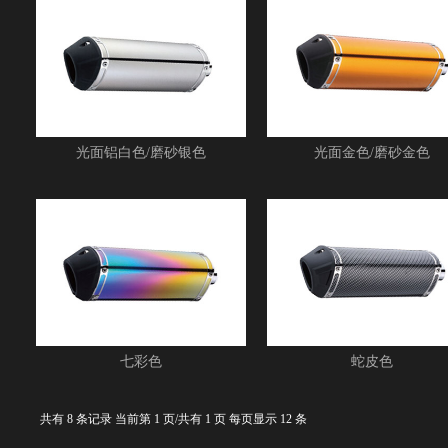
光面铝白色/磨砂银色
光面金色/磨砂金色
七彩色
蛇皮色
共有 8 条记录 当前第 1 页/共有 1 页 每页显示 12 条